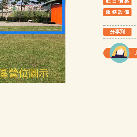
旺 日 價 格
服 務 設 備
分享到