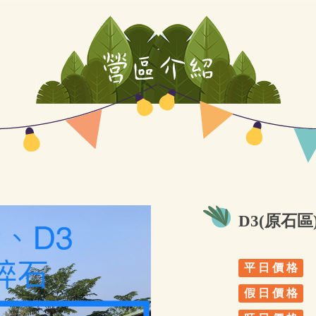
D3(原石區
平 日 價 格
假 日 價 格